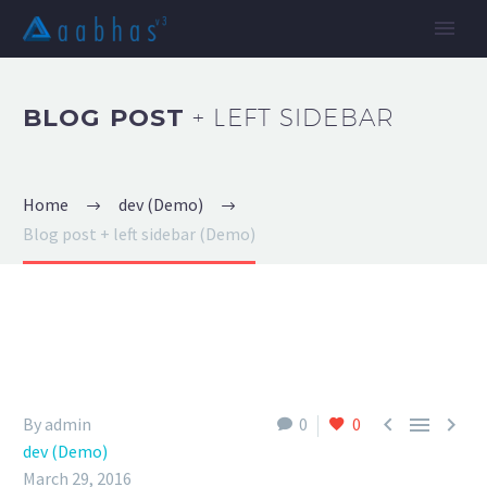
BLOG POST
+ LEFT SIDEBAR
Home
dev (Demo)
Blog post + left sidebar (Demo)



By admin
0
0
dev (Demo)
March 29, 2016