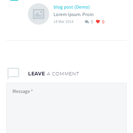
blog post (Demo)
Lorem Ipsum. Proin
0
0
gravida nibh vel velit
18 Mar 2016
auctor aliquet. Aenean
sollicitudin, lorem quis
bibendum auctor, nisi elit
consequat ipsum, nec
sagittis sem nibh id elit.
LEAVE
A COMMENT