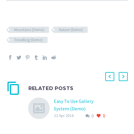
Mountains (Demo)
Nature (Demo)
Travelling (Demo)
RELATED POSTS
Easy To Use Gallery
System (Demo)
0
0
Lorem Ipsum. Proin
22 Apr 2016
gravida nibh vel velit
auctor aliquet. Aenean