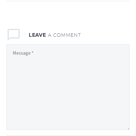
sollicitudin, lorem quis
bibendum auctor, nisi elit
consequat ipsum, nec
sagittis sem nibh id elit.
LEAVE
A COMMENT
Duis sed odio sit amet
nibh vulputate cursus a
sit amet mauris.