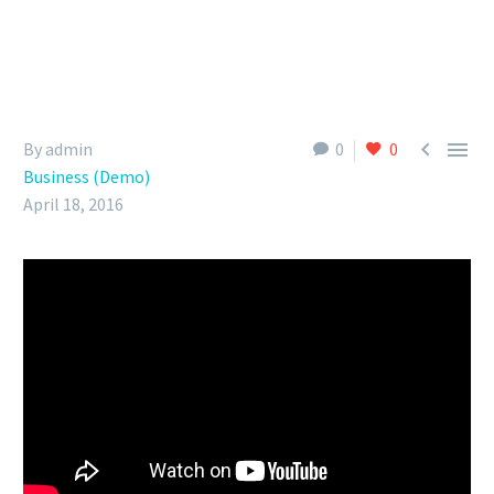


By admin
0
0
Business (Demo)
April 18, 2016