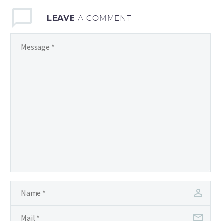
Duis sed odio sit amet
LEAVE
A COMMENT
nibh vulputate cursus a
sit amet mauris.