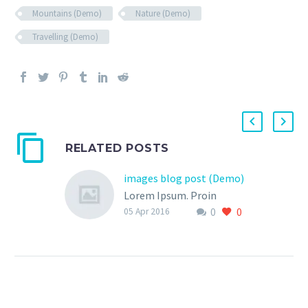
Mountains (Demo)
Nature (Demo)
Travelling (Demo)
RELATED POSTS
images blog post (Demo)
Lorem Ipsum. Proin
0
0
gravida nibh vel velit
05 Apr 2016
auctor aliquet. Aenean
sollicitudin, lorem quis
bibendum auctor, nisi elit
consequat ipsum, nec
sagittis sem nibh id elit.