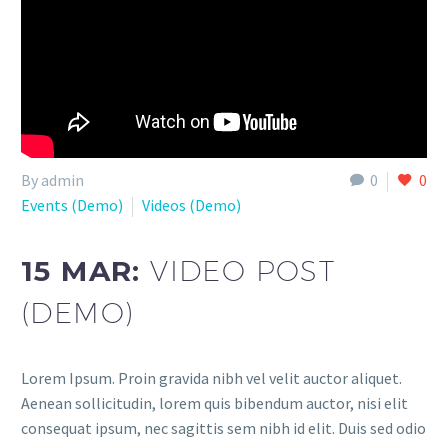
By admin
0
0
Events (Demo)
Videos (Demo)
15 MAR:
VIDEO POST
(DEMO)
Lorem Ipsum. Proin gravida nibh vel velit auctor aliquet.
Aenean sollicitudin, lorem quis bibendum auctor, nisi elit
consequat ipsum, nec sagittis sem nibh id elit. Duis sed odio